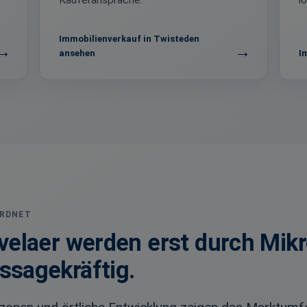
Käuferansprache.
l
Immobilienverkauf in Twisteden
ansehen
I
ORDNET
velaer werden erst durch Mik
ssagekräftig.