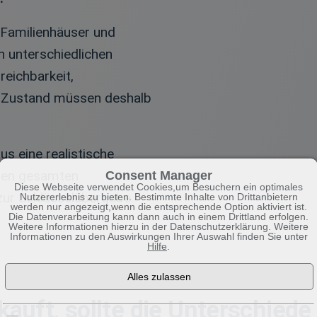
Familienhäuser und
h unterschiedlichen
reichbarkeit,
r Zustand müssen deshalb
s eine realistische
den gesamten
Consent Manager
Diese Webseite verwendet Cookies,um Besuchern ein optimales
zur Schlüsselübergabe.
Nutzererlebnis zu bieten. Bestimmte Inhalte von Drittanbietern
werden nur angezeigt,wenn die entsprechende Option aktiviert ist.
Die Datenverarbeitung kann dann auch in einem Drittland erfolgen.
Weitere Informationen hierzu in der Datenschutzerklärung. Weitere
Informationen zu den Auswirkungen Ihrer Auswahl finden Sie unter
Hilfe
.
kauft, sollte die Unterschied