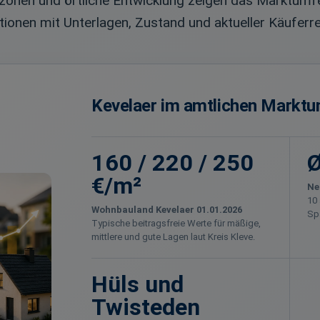
onen und örtliche Entwicklung zeigen das Marktumfel
onen mit Unterlagen, Zustand und aktueller Käuferr
Kevelaer im amtlichen Markt
160 / 220 / 250
Ø
€/m²
Ne
10 
Wohnbauland Kevelaer 01.01.2026
Sp
Typische beitragsfreie Werte für mäßige,
mittlere und gute Lagen laut Kreis Kleve.
Hüls und
Twisteden