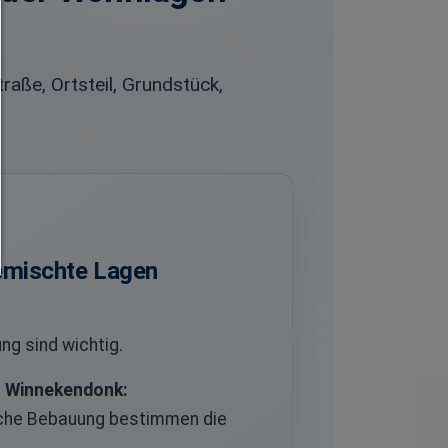
zugelassen die Sie in den Checkboxen angehakt haben
Nur notwendiges zulassen:
Es werden nur die technisch notwendigen Cookies zugelass
keine Drittanbieter-Inhalte.
raße, Ortsteil, Grundstück,
Sie können Ihre Cookie-Einstellung jederzeit hier änder
Cookie-Details
|
Datenschutz
|
Impressum
zurück
emischte Lagen
ng sind wichtig.
n Winnekendonk:
liche Bebauung bestimmen die