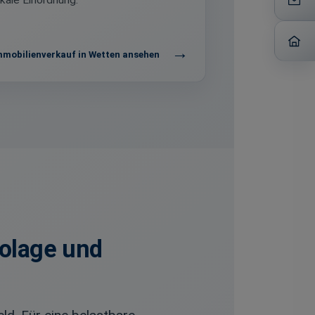
okale Einordnung.
mmobilienverkauf in Wetten ansehen
rolage und