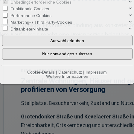
Unbedingt erforderliche Cookies
Funktionale Cookies
Performance Cookies
Marketing- / Third Party-Cookies
 den Markt nicht. Erst die Verbindung aus konkreter St
Drittanbieter-Inhalte
m Käuferkreis macht eine Preisposition belastbar.
KEVELAERER KERNSTADT
Cookie-Details
|
Datenschutz
|
Impressum
Weitere Informationen
Zentrale Wohnungen, Häuser und g
profitieren von Versorgung
Stellplätze, Besucherverkehr, Zustand und Nutzu
Grotendonker Straße und Kevelaerer Straße i
Erreichbarkeit, Ortskernbezug und unterschied