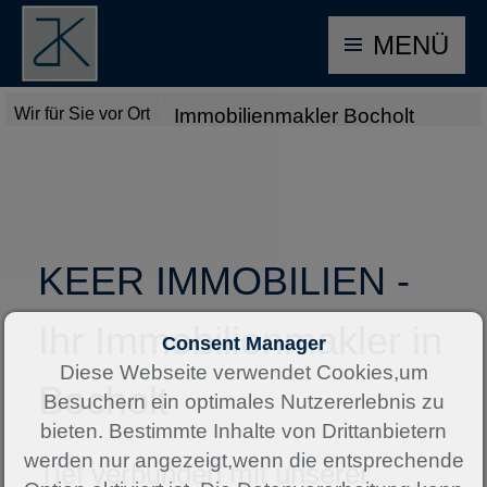
MENÜ
Wir für Sie vor Ort
Immobilienmakler Bocholt
KEER IMMOBILIEN -
Ihr Immobilienmakler in
Consent Manager
Diese Webseite verwendet Cookies,um
Bocholt
Besuchern ein optimales Nutzererlebnis zu
bieten. Bestimmte Inhalte von Drittanbietern
werden nur angezeigt,wenn die entsprechende
Tief verbunden mit unserer