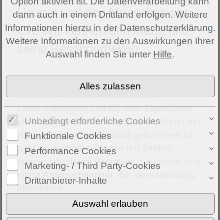
Option aktiviert ist. Die Datenverarbeitung kann
Heimat und den Menschen vor
dann auch in einem Drittland erfolgen. Weitere
Informationen hierzu in der Datenschutzerklärung.
Ort. Wir kennen den Markt und
Weitere Informationen zu den Auswirkungen Ihrer
seine Besonderheiten.
Auswahl finden Sie unter
Hilfe
.
Eine Immobilie ist oft mehr als nur ein
Gebäude. Es ist ein Zuhause, ein
Lebensabschnitt und für viele Eigentümer
Unbedingt erforderliche Cookies
ein bedeutender Vermögenswert. Wenn der
Zeitpunkt für einen Verkauf gekommen ist,
Funktionale Cookies
geht es deshalb nicht nur um Zahlen,
Performance Cookies
sondern auch um Vertrauen, Sicherheit und
Marketing- / Third Party-Cookies
einen Ansprechpartner, der Verantwortung
Drittanbieter-Inhalte
übernimmt.
Als Immobilienmakler aus Bocholt kennt